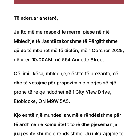
Të nderuar anëtarë,
Ju ftojmë me respekt të merrni pjesë në një
Mbledhje të Jashtëzakonshme të Përgjithshme
që do të mbahet më të dielën, më 1 Qershor 2025,
në orën 10:00AM, në 564 Annette Street.
Qëllimi i kësaj mbledhjeje është të prezantojmë
dhe të votojmë për propozimin e blerjes së një
prone të re që ndodhet në 1 City View Drive,
Etobicoke, ON M9W 5A5.
Kjo është një mundësi shumë e rëndësishme për
të ardhmen e komunitetit tonë dhe pjesëmarrja
juaj është shumë e rendsishme. Ju inkurajojmë të