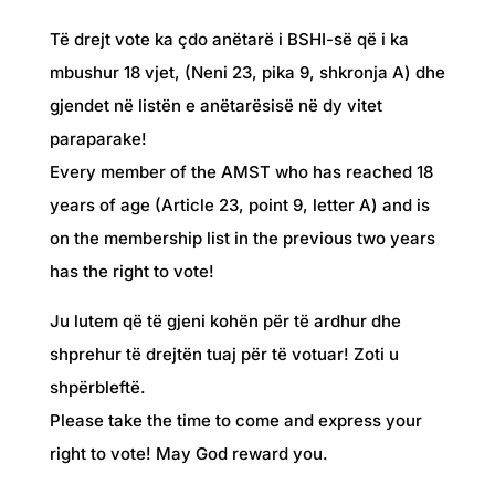
Të drejt vote ka çdo anëtarë i BSHI-së që i ka
mbushur 18 vjet, (Neni 23, pika 9, shkronja A) dhe
gjendet në listën e anëtarësisë në dy vitet
paraparake!
Every member of the AMST who has reached 18
years of age (Article 23, point 9, letter A) and is
on the membership list in the previous two years
has the right to vote!
Ju lutem që të gjeni kohën për të ardhur dhe
shprehur të drejtën tuaj për të votuar! Zoti u
shpërbleftë.
Please take the time to come and express your
right to vote! May God reward you.