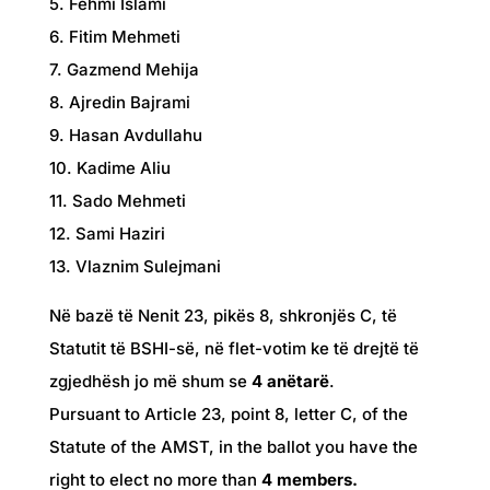
5. Fehmi Islami
6. Fitim Mehmeti
7. Gazmend Mehija
8. Ajredin Bajrami
9. Hasan Avdullahu
10. Kadime Aliu
11. Sado Mehmeti
12. Sami Haziri
13. Vlaznim Sulejmani
Në bazë të Nenit 23, pikës 8, shkronjës C, të
Statutit të BSHI-së, në flet-votim ke të drejtë të
zgjedhësh jo më shum se
4 anëtarë
.
Pursuant to Article 23, point 8, letter C, of the
Statute of the AMST, in the ballot you have the
right to elect no more than
4 members.